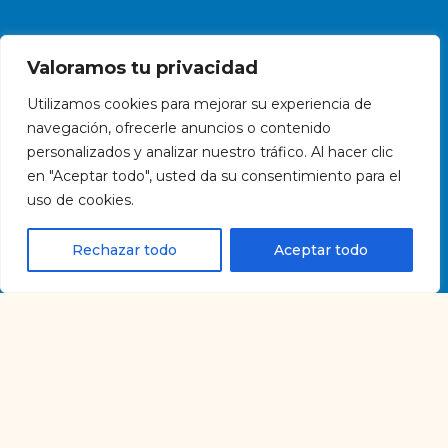
Valoramos tu privacidad
Utilizamos cookies para mejorar su experiencia de
navegación, ofrecerle anuncios o contenido
Humanita’s Foundation e.V. está registrada como una
personalizados y analizar nuestro tráfico. Al hacer clic
organización sin fines de lucro en el tribunal de distrito
en "Aceptar todo", usted da su consentimiento para el
de Krefeld (número de registro de la asociación: 4768)
uso de cookies.
y está exenta del impuesto sobre sociedades y
comercios de conformidad con § 5 I 9 KStg; bajo el
Rechazar todo
Aceptar todo
número de impuesto (115/5758/1106).
Copyright 2026 - Humanita's Foundation. e. V.